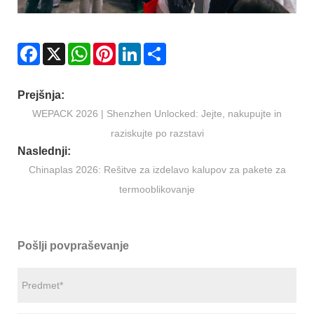
Facebook
X
WhatsApp
Pinterest
LinkedIn
Share
Prejšnja:
WEPACK 2026 | Shenzhen Unlocked: Jejte, nakupujte in
raziskujte po razstavi
Naslednji:
Chinaplas 2026: Rešitve za izdelavo kalupov za pakete za
termooblikovanje
Pošlji povpraševanje