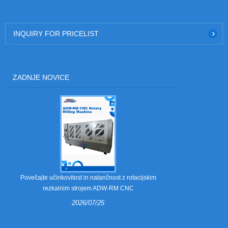
INQUIRY FOR PRICELIST
ZADNJE NOVICE
Kaj so kremplj
Povečajte učinkovitost in natančnost z rotacijskim
rezkalnim strojem ADW-RM CNC
2026/07/25
Kremplji za od
orodij za od
valovite emba