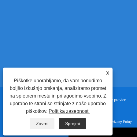
kako se izdela
je potrebna in 
izbere samodej
izboljšanje nat
u
X
Piškotke uporabljamo, da vam ponudimo
boljšo izkušnjo brskanja, analiziramo promet
na spletnem mestu in prilagodimo vsebino. Z
Copyright © 2022 Adewo Automation Equipment Co., Ltd. Vse pravice
uporabo te strani se strinjate z našo uporabo
piškotkov.
Politika zasebnosti
pridržane.
Povezave
Sitemap
RSS
XML
Privacy Policy
Zavrni
Sprejmi