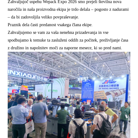
Zahvaljujoč uspehu Wepack Expo 2026 smo prejeli številna nova
naročila in naša proizvodna ekipa je trdo delala – pogosto z nadurami
– da bi zadovoljila veliko povpraševanje.
Praznik dela časti predanost vsakega člana ekipe.
Zahvaljujemo se vam za vaša nenehna prizadevanja in vse
spodbujamo k temu
ke ta zasluženi oddih za počitek, preživljanje časa
z družino in napolnitev moči za naporne mesece, ki so pred nami.